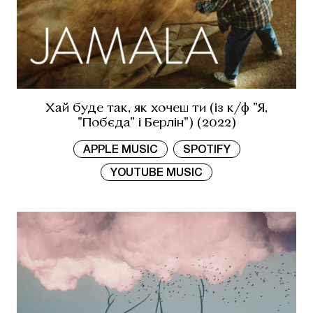
Хай буде так, як хочеш ти (із к/ф "Я,
"Побєда" і Берлін") (2022)
APPLE MUSIC
SPOTIFY
YOUTUBE MUSIC