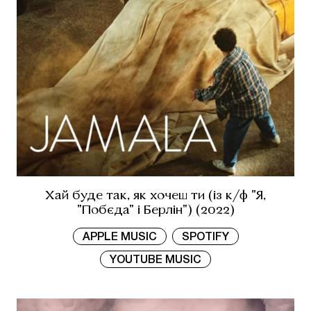
Хай буде так, як хочеш ти (із к/ф "Я,
"Побєда" і Берлін") (2022)
APPLE MUSIC
SPOTIFY
YOUTUBE MUSIC